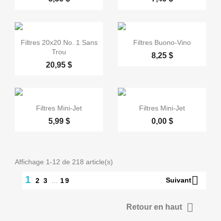


Aperçu rapide
Aperçu rapide
Filtres 20x20 No. 1 Sans
Filtres Buono-Vino
Trou
8,25 $
20,95 $


Aperçu rapide
Aperçu rapide
Filtres Mini-Jet
Filtres Mini-Jet
5,99 $
0,00 $
Affichage 1-12 de 218 article(s)

1
Suivant
2
3
…
19

Retour en haut