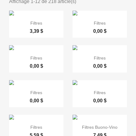
Affichage 1-12 de 218 article(s)


Aperçu rapide
Aperçu rapide
Filtres
Filtres
3,39 $
0,00 $


Aperçu rapide
Aperçu rapide
Filtres
Filtres
0,00 $
0,00 $


Aperçu rapide
Aperçu rapide
Filtres
Filtres
0,00 $
0,00 $


Aperçu rapide
Aperçu rapide
Filtres
Filtres Buono-Vino
5,59 $
7,49 $