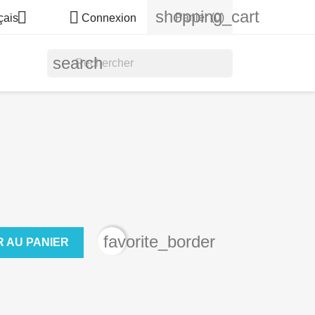
shopping_cart


Panier
(0)
çais
Connexion
search
favorite_border
 AU PANIER