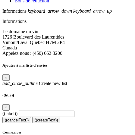
Bons de réduction
Informations
keyboard_arrow_down
keyboard_arrow_up
Informations
Le domaine du vin
1726 Boulevard des Laurentides
Vimont/Laval Quebec H7M 2P4
Canada
Appelez-nous :
(450) 662-3200
Ajouter à ma liste d'envies
×
add_circle_outline
Create new list
((title))
×
((label))
((cancelText))
((createText))
Connexion