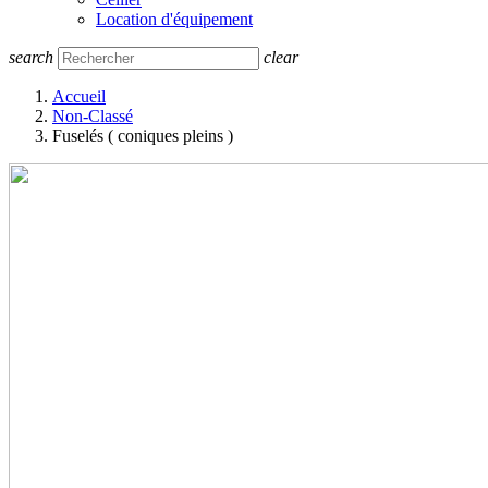
Location d'équipement
search
clear
Accueil
Non-Classé
Fuselés ( coniques pleins )