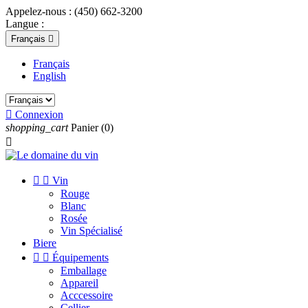
Appelez-nous :
(450) 662-3200
Langue :
Français

Français
English

Connexion
shopping_cart
Panier
(0)



Vin
Rouge
Blanc
Rosée
Vin Spécialisé
Biere


Équipements
Emballage
Appareil
Acccessoire
Cellier