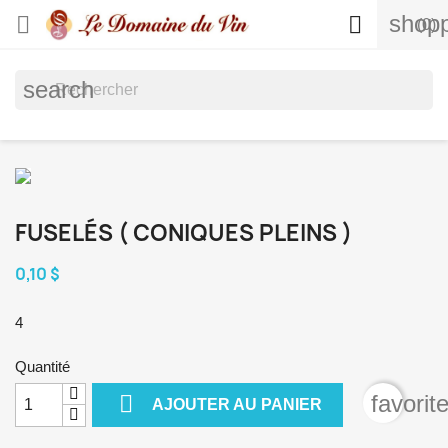
shopp


(0)
search
FUSELÉS ( CONIQUES PLEINS )
0,10 $
4
Quantité

favorit
AJOUTER AU PANIER