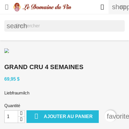
shopp


(0)
search
GRAND CRU 4 SEMAINES
69,95 $
Liebfraumilch
Quantité

favorit
AJOUTER AU PANIER