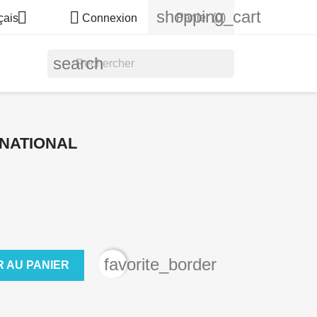
shopping_cart


Panier
(0)
çais
Connexion
search
NATIONAL
favorite_border
 AU PANIER