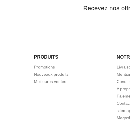
Recevez nos off
PRODUITS
NOTR
Promotions
Livrais
Nouveaux produits
Mentio
Meilleures ventes
Conditi
A prop
Paieme
Contac
sitema
Magasi