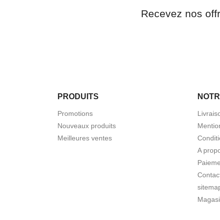
Recevez nos off
PRODUITS
NOTR
Promotions
Livrais
Nouveaux produits
Mentio
Meilleures ventes
Conditi
A prop
Paieme
Contac
sitema
Magasi