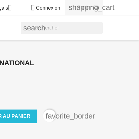
shopping_cart


Panier
(0)
çais
Connexion
search
NATIONAL
favorite_border
 AU PANIER