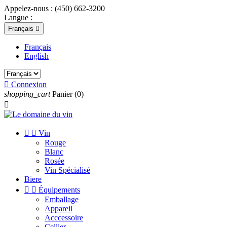
Appelez-nous :
(450) 662-3200
Langue :
Français

Français
English

Connexion
shopping_cart
Panier
(0)



Vin
Rouge
Blanc
Rosée
Vin Spécialisé
Biere


Équipements
Emballage
Appareil
Acccessoire
Cellier