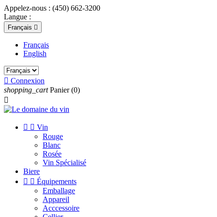
Appelez-nous :
(450) 662-3200
Langue :
Français

Français
English

Connexion
shopping_cart
Panier
(0)



Vin
Rouge
Blanc
Rosée
Vin Spécialisé
Biere


Équipements
Emballage
Appareil
Acccessoire
Cellier