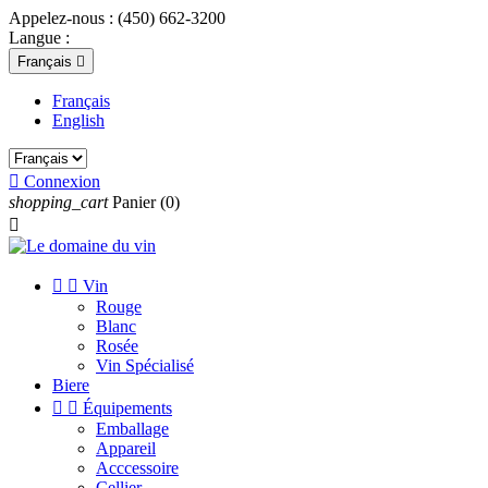
Appelez-nous :
(450) 662-3200
Langue :
Français

Français
English

Connexion
shopping_cart
Panier
(0)



Vin
Rouge
Blanc
Rosée
Vin Spécialisé
Biere


Équipements
Emballage
Appareil
Acccessoire
Cellier