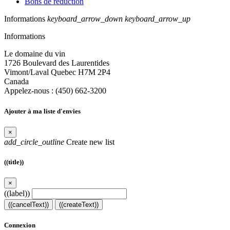
Bons de réduction
Informations
keyboard_arrow_down
keyboard_arrow_up
Informations
Le domaine du vin
1726 Boulevard des Laurentides
Vimont/Laval Quebec H7M 2P4
Canada
Appelez-nous :
(450) 662-3200
Ajouter à ma liste d'envies
×
add_circle_outline
Create new list
((title))
×
((label))
((cancelText))
((createText))
Connexion