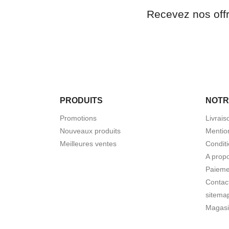
Recevez nos off
PRODUITS
NOTR
Promotions
Livrais
Nouveaux produits
Mentio
Meilleures ventes
Conditi
A prop
Paieme
Contac
sitema
Magasi