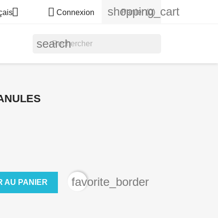
shopping_cart


Panier
(0)
çais
Connexion
search
ANULES
favorite_border
 AU PANIER