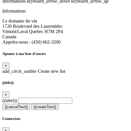
Informations
keyboard_arrow_down
keyboard_arrow_up
Informations
Le domaine du vin
1726 Boulevard des Laurentides
Vimont/Laval Quebec H7M 2P4
Canada
Appelez-nous :
(450) 662-3200
Ajouter à ma liste d'envies
×
add_circle_outline
Create new list
((title))
×
((label))
((cancelText))
((createText))
Connexion
×