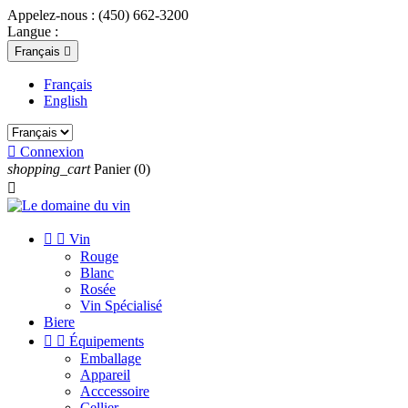
Appelez-nous :
(450) 662-3200
Langue :
Français

Français
English

Connexion
shopping_cart
Panier
(0)



Vin
Rouge
Blanc
Rosée
Vin Spécialisé
Biere


Équipements
Emballage
Appareil
Acccessoire
Cellier