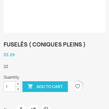
FUSELÉS ( CONIQUES PLEINS )
$3.29
22
Quantity

favorite_border
ADD TO CART