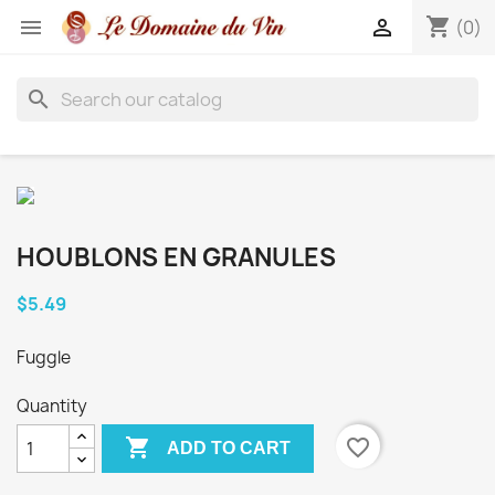
shopping_cart


(0)
search
HOUBLONS EN GRANULES
$5.49
Fuggle
Quantity

favorite_border
ADD TO CART