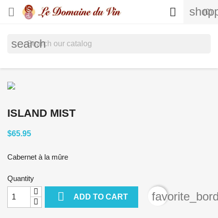
shopp


(0)
search
ISLAND MIST
$65.95
Cabernet à la mûre
Quantity

favorite_bor
ADD TO CART