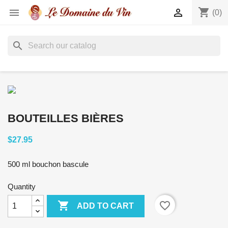
shopping_cart


(0)
search
BOUTEILLES BIÈRES
$27.95
500 ml bouchon bascule
Quantity

favorite_border
ADD TO CART