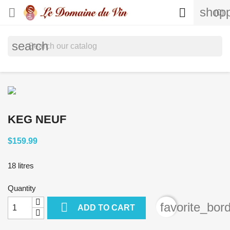
shopp


(0)
search
KEG NEUF
$159.99
18 litres
Quantity

favorite_bor
ADD TO CART